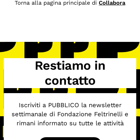
Torna alla pagina principale di
Collabora
Biblioteca
Mostre digitali
I CONTENUTI
Osservatori di ricerca
Progetti Nazionali
Restiamo in
Progetti Internazionali
contatto
Pubblicazioni
Storie di Resistenza, ottant’anni dopo
Iscriviti a PUBBLICO la newsletter
Calendario civile
settimanale di Fondazione Feltrinelli e
Elezioni dal mondo
rimani informato su tutte le attività
Podcast