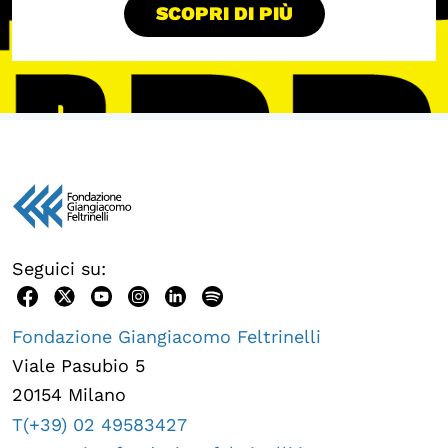
SCOPRI DI PIÙ
OLTRE LA SCUOLA
Attività per bambine e bambini
Programmi per le scuole
Under25
Classici del Pensiero Politico
Master e Executive Program
Seguici su:
Fondazione Giangiacomo Feltrinelli
Viale Pasubio 5
20154 Milano
T(+39) 02 49583427