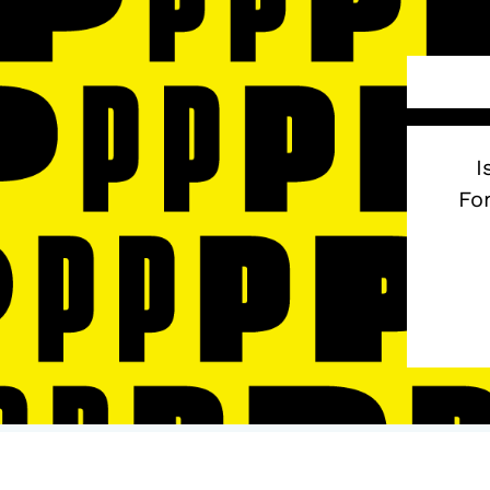
I
Fon