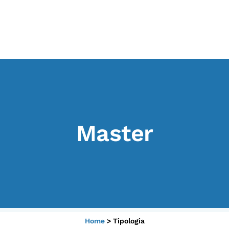
I CONTENUTI
O
Osservatori di ricerca
At
Progetti Nazionali
P
Progetti Internazionali
U
Master
Pubblicazioni
Cl
Storie di Resistenza, ottant’anni
M
dopo
Calendario civile
Elezioni dal mondo
Podcast
Home
>
Tipologia