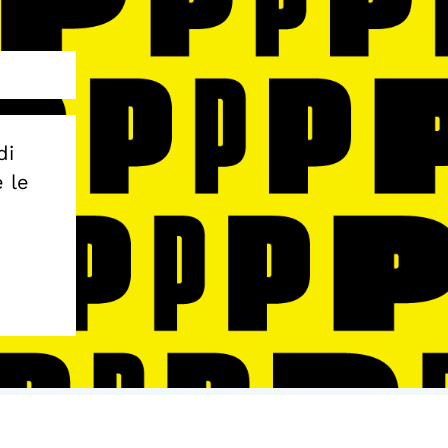
di
e le