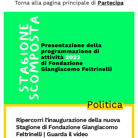
Torna alla pagina principale di
Partecipa
Biblioteca
Mostre digitali
I CONTENUTI
Osservatori di ricerca
Progetti Nazionali
Progetti Internazionali
Pubblicazioni
Storie di Resistenza, ottant’anni dopo
Politica
Calendario civile
Elezioni dal mondo
Ripercorri l’inaugurazione della nuova
Podcast
Stagione di Fondazione Giangiacomo
Feltrinelli
| Guarda il video