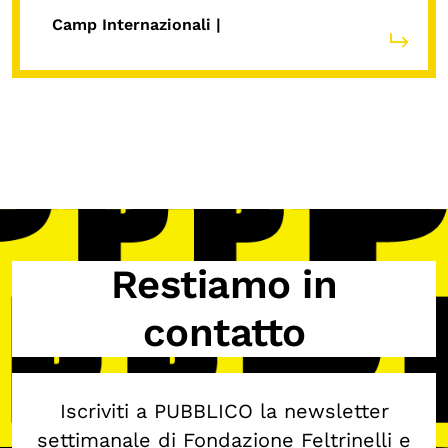
Camp Internazionali |
OLTRE LA SCUOLA
Attività per bambine e bambini
Programmi per le scuole
Under25
Classici del Pensiero Politico
Master e Executive Program
Restiamo in
contatto
Iscriviti a PUBBLICO la newsletter
settimanale di Fondazione Feltrinelli e