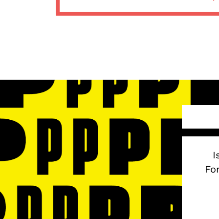
I
Fon