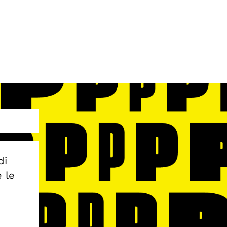
di
e le