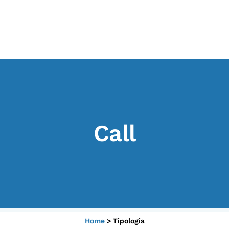
I CONTENUTI
O
Osservatori di ricerca
At
Progetti Nazionali
P
Progetti Internazionali
U
Call
Pubblicazioni
Cl
Storie di Resistenza, ottant’anni
M
dopo
Calendario civile
Elezioni dal mondo
Podcast
Home
>
Tipologia