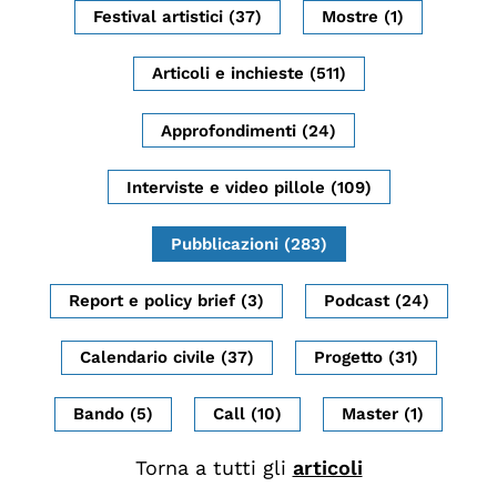
Festival artistici (37)
Mostre (1)
Biblioteca
Mostre digitali
Articoli e inchieste (511)
Approfondimenti (24)
I CONTENUTI
Osservatori di ricerca
Interviste e video pillole (109)
Progetti Nazionali
Pubblicazioni (283)
Progetti Internazionali
Pubblicazioni
Report e policy brief (3)
Podcast (24)
Storie di Resistenza, ottant’anni dopo
Calendario civile (37)
Progetto (31)
Calendario civile
Elezioni dal mondo
Bando (5)
Call (10)
Master (1)
Podcast
Torna a tutti gli
articoli