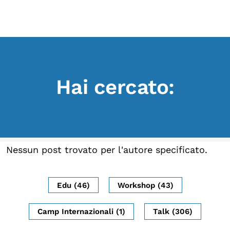
Scopri
Collabora
Vai
al
contenuto
Sostieni
Hai cercato:
App
Sala di Lettura
LA FONDAZIONE
Nessun post trovato per l'autore specificato.
Chi siamo
Persone
Edu (46)
Workshop (43)
Archivio
Camp Internazionali (1)
Talk (306)
Archivi del presente