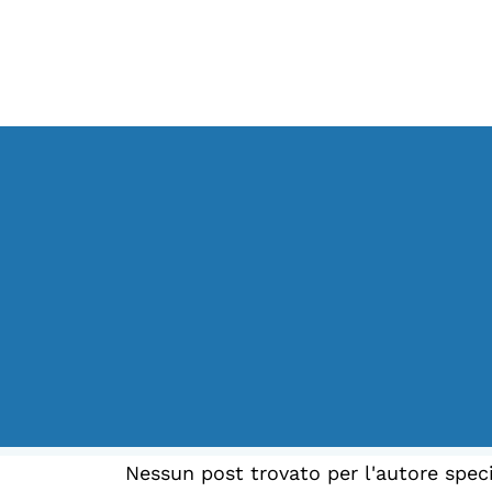
LA FONDAZIONE
Vai
Chi siamo
al
Persone
contenuto
Archivio
Archivi del presente
Biblioteca
Mostre digitali
Nessun post trovato per l'autore speci