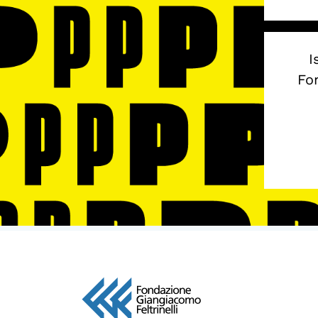
I
Fon