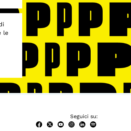
di
e le
Seguici su: