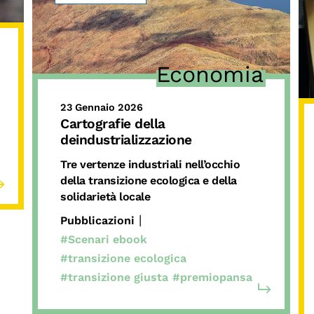
Economia
23 Gennaio 2026
Cartografie della
deindustrializzazione
Tre vertenze industriali nell’occhio
della transizione ecologica e della
solidarietà locale
|
Pubblicazioni
#Scenari ebook
#transizione ecologica
#transizione giusta
#premiopansa