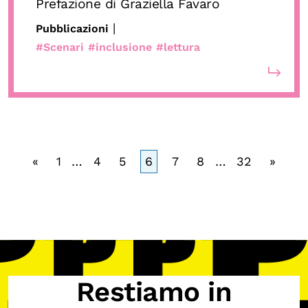
Prefazione di Graziella Favaro
|
Pubblicazioni
#Scenari
#inclusione
#lettura
«
1
…
4
5
6
7
8
…
32
»
Restiamo in