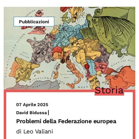
OLTRE LA SCUOLA
Attività per bambine e bambini
Pubblicazioni
Programmi per le scuole
Under25
Classici del Pensiero Politico
Master e Executive Program
Storia
07 Aprile 2025
David Bidussa
Problemi della Federazione europea
di Leo Valiani