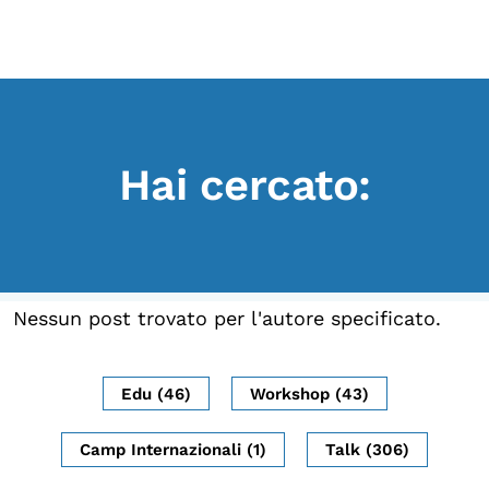
Scopri
Collabora
Vai
al
contenuto
Sostieni
Hai cercato:
App
Sala di Lettura
LA FONDAZIONE
Nessun post trovato per l'autore specificato.
Chi siamo
Persone
Edu (46)
Workshop (43)
Archivio
Camp Internazionali (1)
Talk (306)
Archivi del presente