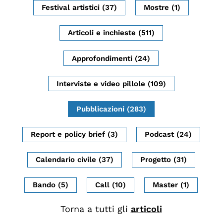
Festival artistici (37)
Mostre (1)
Biblioteca
Mostre digitali
Articoli e inchieste (511)
Approfondimenti (24)
I CONTENUTI
Osservatori di ricerca
Interviste e video pillole (109)
Progetti Nazionali
Pubblicazioni (283)
Progetti Internazionali
Pubblicazioni
Report e policy brief (3)
Podcast (24)
Storie di Resistenza, ottant’anni dopo
Calendario civile (37)
Progetto (31)
Calendario civile
Elezioni dal mondo
Bando (5)
Call (10)
Master (1)
Podcast
Torna a tutti gli
articoli