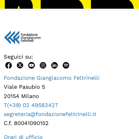
OLTRE LA SCUOLA
Attività per bambine e bambini
Programmi per le scuole
Under25
Classici del Pensiero Politico
Seguici su:
Master e Executive Program
Fondazione Giangiacomo Feltrinelli
Viale Pasubio 5
20154 Milano
T(+39) 02 49583427
segreteria@fondazionefeltrinelli.it
C.f. 80041090152
Orari di ufficio