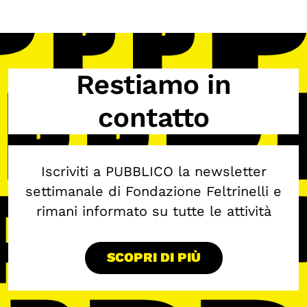
Biblioteca
Mostre digitali
Restiamo in
I CONTENUTI
Osservatori di ricerca
contatto
Progetti Nazionali
Progetti Internazionali
Iscriviti a PUBBLICO la newsletter
Pubblicazioni
settimanale di Fondazione Feltrinelli e
Storie di Resistenza, ottant’anni dopo
rimani informato su tutte le attività
Calendario civile
Elezioni dal mondo
SCOPRI DI PIÙ
Podcast