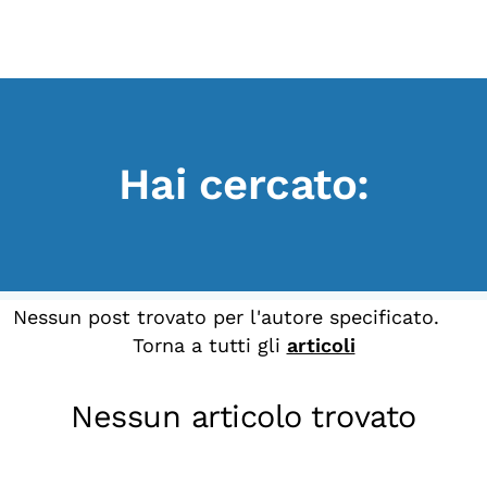
Scopri
Collabora
Vai
al
contenuto
Sostieni
Hai cercato:
App
Sala di Lettura
LA FONDAZIONE
Nessun post trovato per l'autore specificato.
Torna a tutti gli
articoli
Chi siamo
Persone
Nessun articolo trovato
Archivio
Archivi del presente