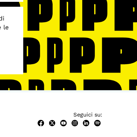
di
e le
Seguici su: