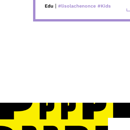
|
Edu
#lisolachenonce
#Kids