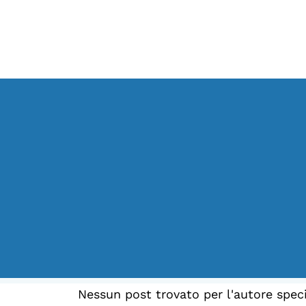
LA FONDAZIONE
Vai
Chi siamo
al
Persone
contenuto
Archivio
Archivi del presente
Biblioteca
Mostre digitali
Nessun post trovato per l'autore speci