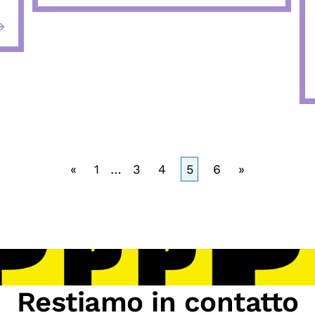
«
1
…
3
4
5
6
»
Restiamo in contatto