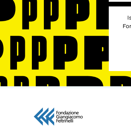
I
Fon