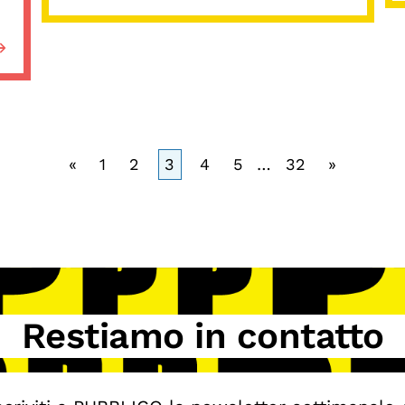
«
1
2
3
4
5
…
32
»
Restiamo in contatto