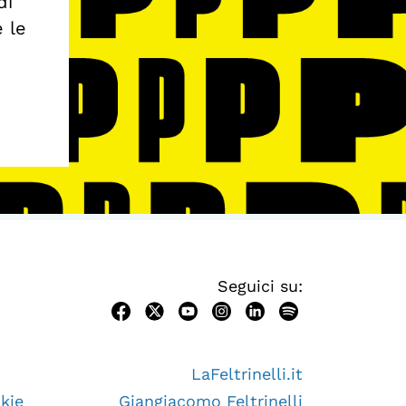
di
e le
Seguici su:
LaFeltrinelli.it
kie
Giangiacomo Feltrinelli