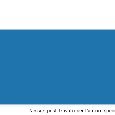
LA FONDAZIONE
Vai
Chi siamo
al
Persone
contenuto
Archivio
Archivi del presente
Biblioteca
Mostre digitali
Nessun post trovato per l'autore speci