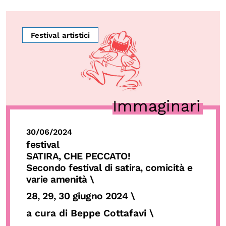
OLTRE LA SCUOLA
Attività per bambine e bambini
Festival artistici
Programmi per le scuole
Under25
Classici del Pensiero Politico
Immaginari
Master e Executive Program
30/06/2024
festival
SATIRA, CHE PECCATO!
Secondo festival di satira, comicità e
varie amenità \
28, 29, 30 giugno 2024
\
a cura di Beppe Cottafavi
\