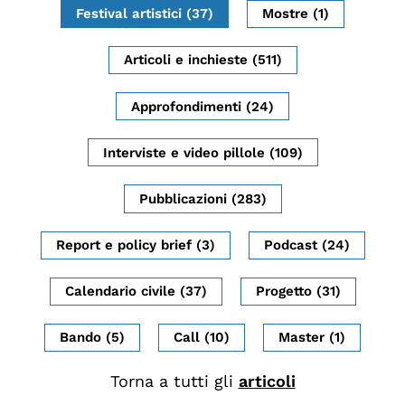
Festival artistici (37)
Mostre (1)
Biblioteca
Mostre digitali
Articoli e inchieste (511)
Approfondimenti (24)
I CONTENUTI
Osservatori di ricerca
Interviste e video pillole (109)
Progetti Nazionali
Pubblicazioni (283)
Progetti Internazionali
Pubblicazioni
Report e policy brief (3)
Podcast (24)
Storie di Resistenza, ottant’anni dopo
Calendario civile (37)
Progetto (31)
Calendario civile
Elezioni dal mondo
Bando (5)
Call (10)
Master (1)
Podcast
Torna a tutti gli
articoli