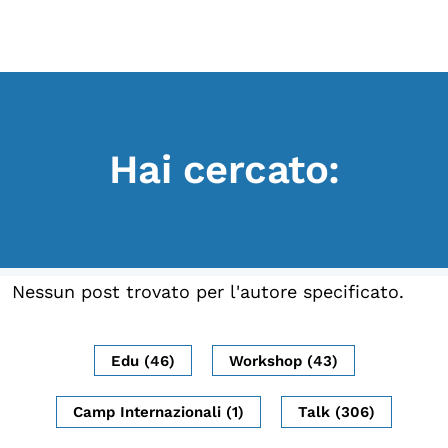
Scopri
Collabora
Vai
al
contenuto
Sostieni
Hai cercato:
App
Sala di Lettura
LA FONDAZIONE
Nessun post trovato per l'autore specificato.
Chi siamo
Persone
Edu (46)
Workshop (43)
Archivio
Camp Internazionali (1)
Talk (306)
Archivi del presente