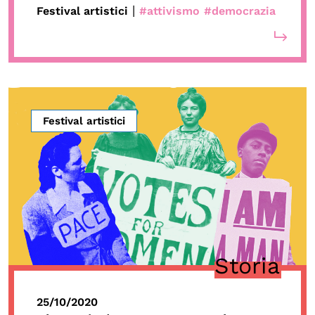
|
Festival artistici
#attivismo
#democrazia
Festival artistici
Storia
25/10/2020