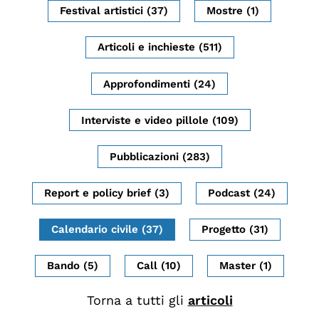
Festival artistici (37)
Mostre (1)
Biblioteca
Mostre digitali
Articoli e inchieste (511)
Approfondimenti (24)
I CONTENUTI
Osservatori di ricerca
Interviste e video pillole (109)
Progetti Nazionali
Pubblicazioni (283)
Progetti Internazionali
Pubblicazioni
Report e policy brief (3)
Podcast (24)
Storie di Resistenza, ottant’anni dopo
Calendario civile (37)
Progetto (31)
Calendario civile
Elezioni dal mondo
Bando (5)
Call (10)
Master (1)
Podcast
Torna a tutti gli
articoli