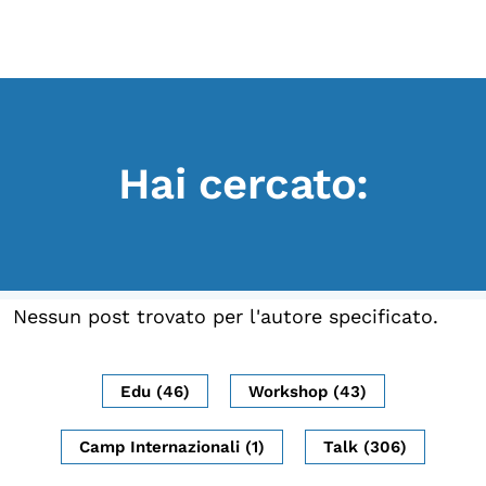
Scopri
Collabora
Vai
al
contenuto
Sostieni
Hai cercato:
App
Sala di Lettura
LA FONDAZIONE
Nessun post trovato per l'autore specificato.
Chi siamo
Persone
Edu (46)
Workshop (43)
Archivio
Camp Internazionali (1)
Talk (306)
Archivi del presente