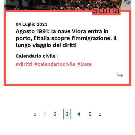
Storia
04 Luglio 2023
Agosto 1991
: la
nave Vlora
entra in
porto, l’Italia scopre l’immigrazione. Il
lungo viaggio dei diritti
|
Calendario civile
#diritti
#calendariocivile
#Date
«
1
2
3
4
5
»