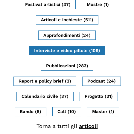
Chi siamo
Festival artistici (37)
Mostre (1)
Persone
Articoli e inchieste (511)
Archivio
Archivi del presente
Approfondimenti (24)
Biblioteca
Interviste e video pillole (109)
Mostre digitali
Pubblicazioni (283)
I CONTENUTI
Report e policy brief (3)
Podcast (24)
Osservatori di ricerca
Calendario civile (37)
Progetto (31)
Progetti Nazionali
Progetti Internazionali
Bando (5)
Call (10)
Master (1)
Pubblicazioni
Torna a tutti gli
articoli
Storie di Resistenza, ottant’anni dopo