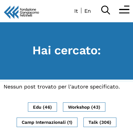
It
En
Vai
al
Partecipa
contenuto
Scopri
Hai cercato:
Collabora
Sostieni
Nessun post trovato per l'autore specificato.
App
Sala di Lettura
Edu (46)
Workshop (43)
Camp Internazionali (1)
Talk (306)
LA FONDAZIONE