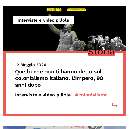
Calendario civile
Elezioni dal mondo
Interviste e video pillole
Podcast
OLTRE LA SCUOLA
Storia
Attività per bambine e bambini
12 Maggio 2026
Programmi per le scuole
Quello che non ti hanno detto sul
Under25
colonialismo italiano. L’Impero, 90
anni dopo
Classici del Pensiero Politico
|
Interviste e video pillole
#colonialismo
Master e Executive Program