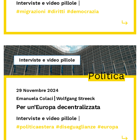
|
Interviste e video pillole
#migrazioni
#diritti
#democrazia
Interviste e video pillole
Politica
29 Novembre 2024
Emanuela Colaci
Wolfgang Streeck
Per un’Europa decentralizzata
|
Interviste e video pillole
#politicaestera
#diseguaglianze
#europa