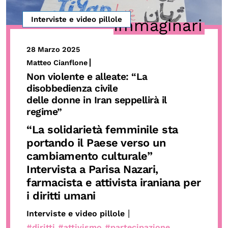
Interviste e video pillole
Immaginari
28 Marzo 2025
Matteo Cianflone
Non violente e alleate: “La
disobbedienza civile
delle donne in Iran seppellirà il
regime”
“La solidarietà femminile sta
portando il Paese verso un
cambiamento culturale”
Intervista a Parisa Nazari,
farmacista e attivista iraniana per
i diritti umani
|
Interviste e video pillole
#diritti
#attivismo
#partecipazione