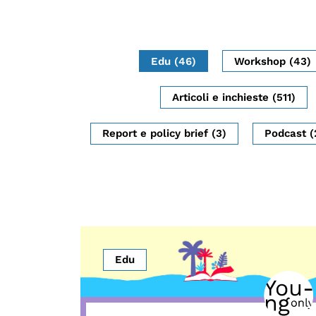
Mostre digitali
Edu (46)
Workshop (43)
Articoli e inchieste (511)
Report e policy brief (3)
Podcast (
Edu