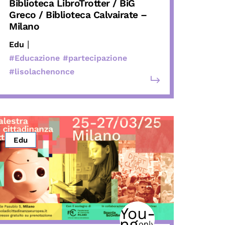
Biblioteca LibroTrotter / BiG
Greco / Biblioteca Calvairate –
Milano
|
Edu
#Educazione
#partecipazione
#lisolachenonce
Edu