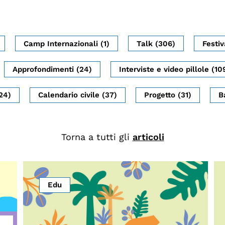
dopo
Calendario civile
Elezioni dal mondo
Camp Internazionali (1)
Talk (306)
Festiv
Podcast
Approfondimenti (24)
Interviste e video pillole (10
24)
Calendario civile (37)
Progetto (31)
B
Torna a tutti gli
articoli
Edu