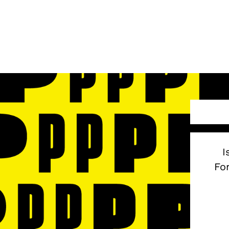
I
Fon