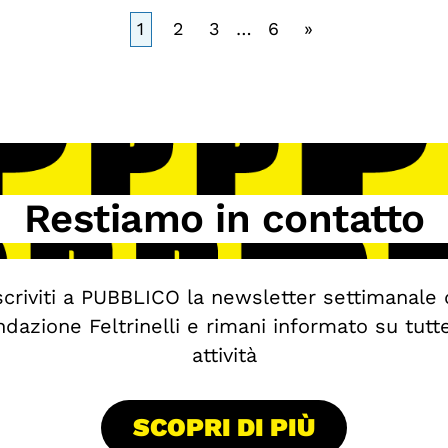
1
2
3
…
6
»
Restiamo in contatto
scriviti a PUBBLICO la newsletter settimanale 
dazione Feltrinelli e rimani informato su tutt
attività
SCOPRI DI PIÙ