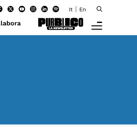
It
En
llabora
LTRE LA SCUOLA
tività per bambine e bambini
rogrammi per le scuole
nder25
assici del Pensiero Politico
aster e Executive Program