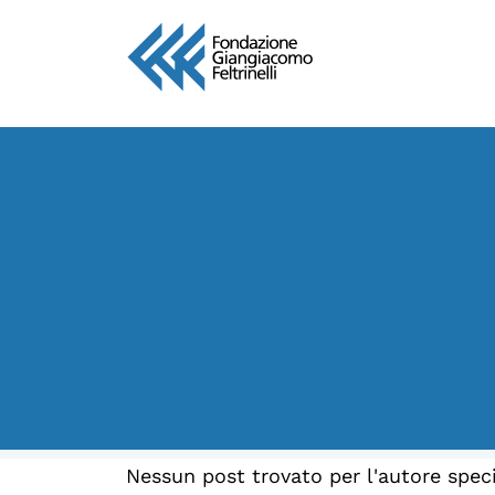
Vai
al
contenuto
LA FONDAZIONE
Chi siamo
Persone
Archivio
Archivi del presente
Biblioteca
Nessun post trovato per l'autore speci