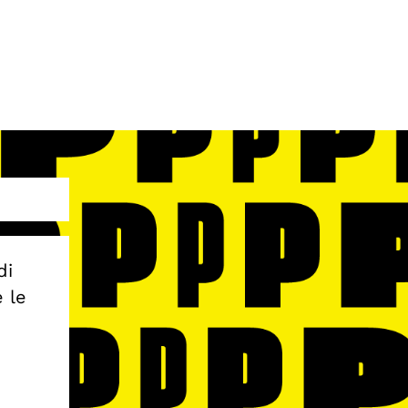
di
e le