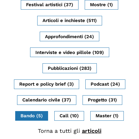
Festival artistici (37)
Mostre (1)
Biblioteca
Mostre digitali
Articoli e inchieste (511)
Approfondimenti (24)
I CONTENUTI
Osservatori di ricerca
Interviste e video pillole (109)
Progetti Nazionali
Pubblicazioni (283)
Progetti Internazionali
Pubblicazioni
Report e policy brief (3)
Podcast (24)
Storie di Resistenza, ottant’anni dopo
Calendario civile (37)
Progetto (31)
Calendario civile
Elezioni dal mondo
Bando (5)
Call (10)
Master (1)
Podcast
Torna a tutti gli
articoli