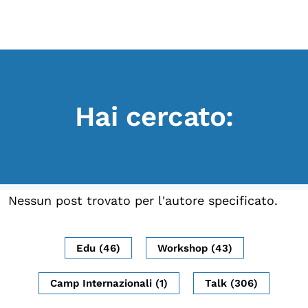
Scopri
Collabora
Vai
al
contenuto
Sostieni
Hai cercato:
App
Sala di Lettura
LA FONDAZIONE
Nessun post trovato per l'autore specificato.
Chi siamo
Persone
Edu (46)
Workshop (43)
Archivio
Camp Internazionali (1)
Talk (306)
Archivi del presente