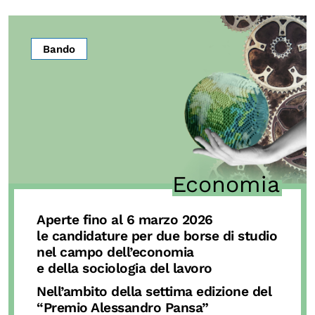
OLTRE LA SCUOLA
Attività per bambine e bambini
Bando
Programmi per le scuole
Under25
Classici del Pensiero Politico
Master e Executive Program
Economia
Aperte fino al 6 marzo 2026
le candidature per due borse di studio
nel campo dell’economia
e della sociologia del lavoro
Nell’ambito della settima edizione del
“Premio Alessandro Pansa”