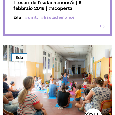
I tesori de l’isolachenonc’è | 9
febbraio 2019 | #scoperta
|
Edu
#diritti
#lisolachenonce
Edu