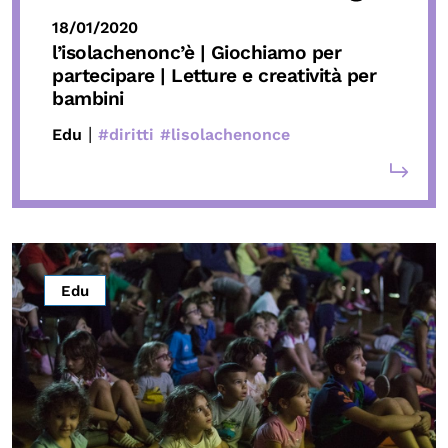
18/01/2020
l’isolachenonc’è | Giochiamo per
partecipare | Letture e creatività per
bambini
|
Edu
#diritti
#lisolachenonce
Edu