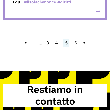
|
Edu
#lisolachenonce
#diritti
«
1
…
3
4
5
6
»
Restiamo in
contatto