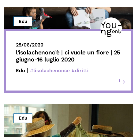
OLTRE LA SCUOLA
Attività per bambine e bambini
Edu
Programmi per le scuole
Under25
25/06/2020
Classici del Pensiero Politico
l’isolachenonc’è | ci vuole un fiore | 25
giugno-16 luglio 2020
Master e Executive Program
|
Edu
#lisolachenonce
#diritti
Edu