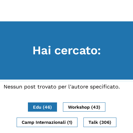
Scopri
Collabora
Vai
al
contenuto
Sostieni
Hai cercato:
App
Sala di Lettura
LA FONDAZIONE
Nessun post trovato per l'autore specificato.
Chi siamo
Persone
Edu (46)
Workshop (43)
Archivio
Camp Internazionali (1)
Talk (306)
Archivi del presente