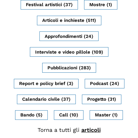
Festival artistici (37)
Mostre (1)
Biblioteca
Mostre digitali
Articoli e inchieste (511)
Approfondimenti (24)
I CONTENUTI
Osservatori di ricerca
Interviste e video pillole (109)
Progetti Nazionali
Pubblicazioni (283)
Progetti Internazionali
Pubblicazioni
Report e policy brief (3)
Podcast (24)
Storie di Resistenza, ottant’anni dopo
Calendario civile (37)
Progetto (31)
Calendario civile
Elezioni dal mondo
Bando (5)
Call (10)
Master (1)
Podcast
Torna a tutti gli
articoli