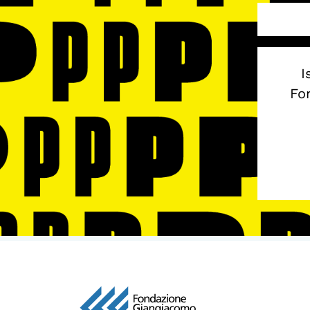
I
Fon