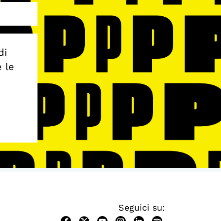
di
e le
Seguici su: