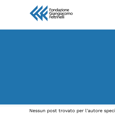
Vai
al
contenuto
LA FONDAZIONE
Chi siamo
Persone
Archivio
Archivi del presente
Biblioteca
Nessun post trovato per l'autore speci