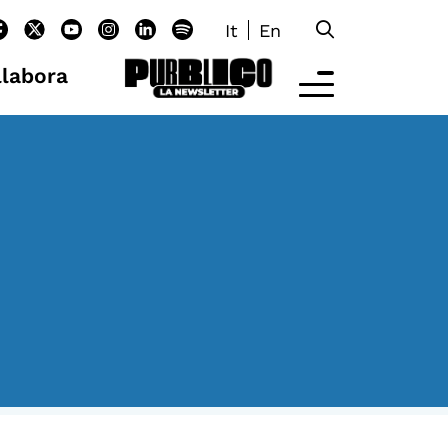
It
En
llabora
LTRE LA SCUOLA
tività per bambine e bambini
rogrammi per le scuole
nder25
assici del Pensiero Politico
aster e Executive Program