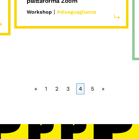
piattaforma Zoom
|
Workshop
#diseguaglianze
«
1
2
3
4
5
»