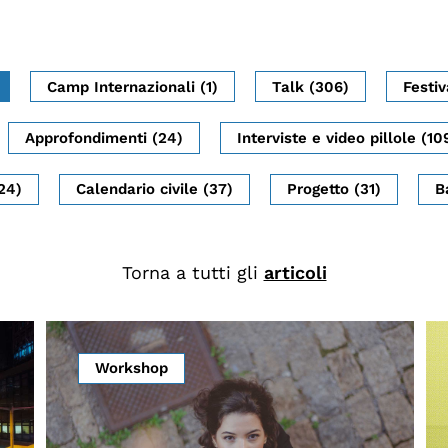
dopo
Calendario civile
Elezioni dal mondo
Camp Internazionali (1)
Talk (306)
Festiv
Podcast
Approfondimenti (24)
Interviste e video pillole (10
24)
Calendario civile (37)
Progetto (31)
B
Torna a tutti gli
articoli
Workshop