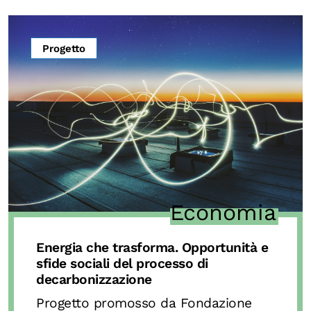
OLTRE LA SCUOLA
Attività per bambine e bambini
Progetto
Programmi per le scuole
Under25
Classici del Pensiero Politico
Master e Executive Program
Economia
Energia che trasforma. Opportunità e
sfide sociali del processo di
decarbonizzazione
Progetto promosso da Fondazione