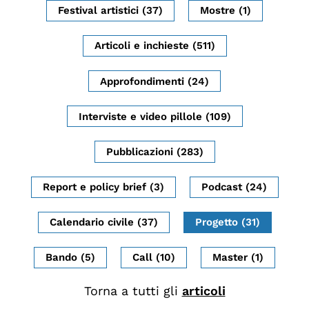
Festival artistici (37)
Mostre (1)
Biblioteca
Mostre digitali
Articoli e inchieste (511)
Approfondimenti (24)
I CONTENUTI
Osservatori di ricerca
Interviste e video pillole (109)
Progetti Nazionali
Pubblicazioni (283)
Progetti Internazionali
Pubblicazioni
Report e policy brief (3)
Podcast (24)
Storie di Resistenza, ottant’anni dopo
Calendario civile (37)
Progetto (31)
Calendario civile
Elezioni dal mondo
Bando (5)
Call (10)
Master (1)
Podcast
Torna a tutti gli
articoli