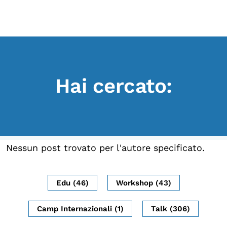
Scopri
Collabora
Vai
al
contenuto
Sostieni
Hai cercato:
App
Sala di Lettura
LA FONDAZIONE
Nessun post trovato per l'autore specificato.
Chi siamo
Persone
Edu (46)
Workshop (43)
Archivio
Camp Internazionali (1)
Talk (306)
Archivi del presente