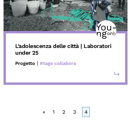
L’adolescenza delle città |
Laboratori
under 25
|
Progetto
#tags collabora
«
1
2
3
4