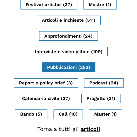
Festival artistici (37)
Mostre (1)
Biblioteca
Mostre digitali
Articoli e inchieste (511)
Approfondimenti (24)
I CONTENUTI
Osservatori di ricerca
Interviste e video pillole (109)
Progetti Nazionali
Pubblicazioni (283)
Progetti Internazionali
Pubblicazioni
Report e policy brief (3)
Podcast (24)
Storie di Resistenza, ottant’anni dopo
Calendario civile (37)
Progetto (31)
Calendario civile
Elezioni dal mondo
Bando (5)
Call (10)
Master (1)
Podcast
Torna a tutti gli
articoli