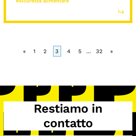
#sicurezza alimentare
«
1
2
3
4
5
…
32
»
Restiamo in
contatto