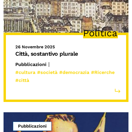
Politica
26 Novembre 2025
Città, sostantivo plurale
|
Pubblicazioni
#cultura
#società
#democrazia
#Ricerche
#città
Pubblicazioni