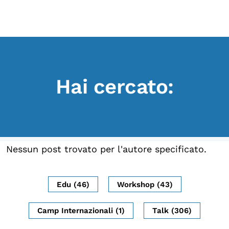
Scopri
Collabora
Vai
al
contenuto
Sostieni
Hai cercato:
App
Sala di Lettura
LA FONDAZIONE
Nessun post trovato per l'autore specificato.
Chi siamo
Persone
Edu (46)
Workshop (43)
Archivio
Camp Internazionali (1)
Talk (306)
Archivi del presente