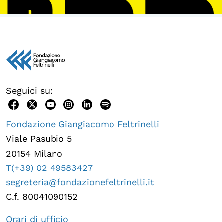
OLTRE LA SCUOLA
Attività per bambine e bambini
Programmi per le scuole
Under25
Classici del Pensiero Politico
Seguici su:
Master e Executive Program
Fondazione Giangiacomo Feltrinelli
Viale Pasubio 5
20154 Milano
T(+39) 02 49583427
segreteria@fondazionefeltrinelli.it
C.f. 80041090152
Orari di ufficio