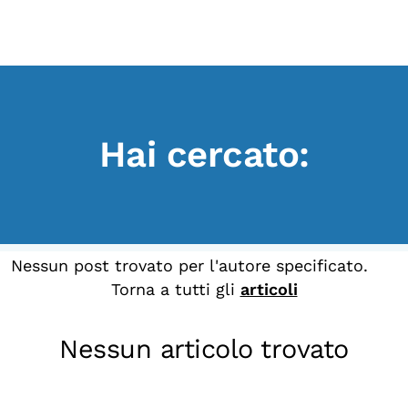
Scopri
Collabora
Vai
al
contenuto
Sostieni
Hai cercato:
App
Sala di Lettura
LA FONDAZIONE
Nessun post trovato per l'autore specificato.
Torna a tutti gli
articoli
Chi siamo
Persone
Nessun articolo trovato
Archivio
Archivi del presente