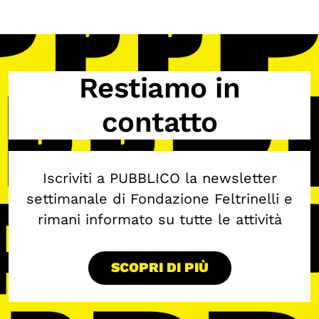
Biblioteca
Mostre digitali
Restiamo in
I CONTENUTI
Osservatori di ricerca
contatto
Progetti Nazionali
Progetti Internazionali
Iscriviti a PUBBLICO la newsletter
Pubblicazioni
settimanale di Fondazione Feltrinelli e
Storie di Resistenza, ottant’anni dopo
rimani informato su tutte le attività
Calendario civile
Elezioni dal mondo
SCOPRI DI PIÙ
Podcast