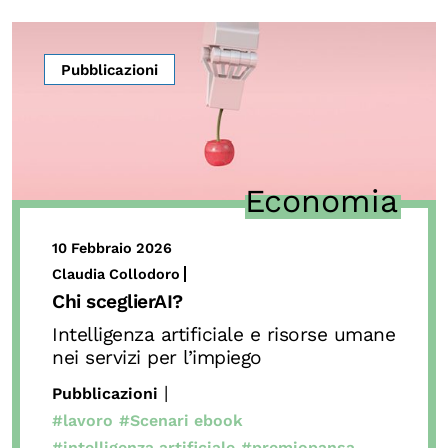
OLTRE LA SCUOLA
Attività per bambine e bambini
Pubblicazioni
Programmi per le scuole
Under25
Classici del Pensiero Politico
Economia
Master e Executive Program
10 Febbraio 2026
Claudia Collodoro
Chi sceglierAI?
Intelligenza artificiale e risorse umane
nei servizi per l’impiego
|
Pubblicazioni
#lavoro
#Scenari ebook
#intelligenza artificiale
#premiopansa