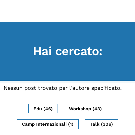
Scopri
Collabora
Vai
al
contenuto
Sostieni
Hai cercato:
App
Sala di Lettura
LA FONDAZIONE
Nessun post trovato per l'autore specificato.
Chi siamo
Persone
Edu (46)
Workshop (43)
Archivio
Camp Internazionali (1)
Talk (306)
Archivi del presente