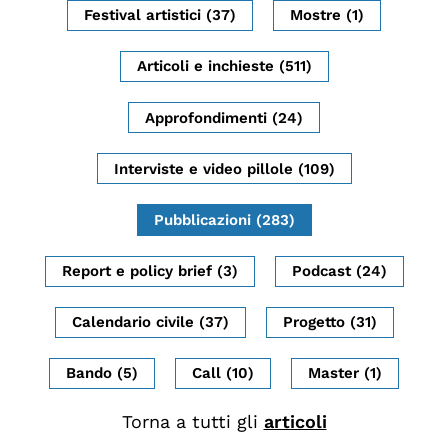
Festival artistici (37)
Mostre (1)
Biblioteca
Mostre digitali
Articoli e inchieste (511)
Approfondimenti (24)
I CONTENUTI
Osservatori di ricerca
Interviste e video pillole (109)
Progetti Nazionali
Pubblicazioni (283)
Progetti Internazionali
Pubblicazioni
Report e policy brief (3)
Podcast (24)
Storie di Resistenza, ottant’anni dopo
Calendario civile (37)
Progetto (31)
Calendario civile
Elezioni dal mondo
Bando (5)
Call (10)
Master (1)
Podcast
Torna a tutti gli
articoli