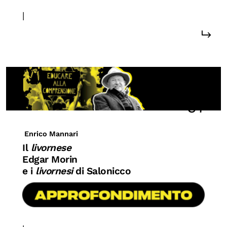
|
#diritti delle donne
97
Enrico Mannari
Il
livornese
Edgar Morin
e i
livornesi
di Salonicco