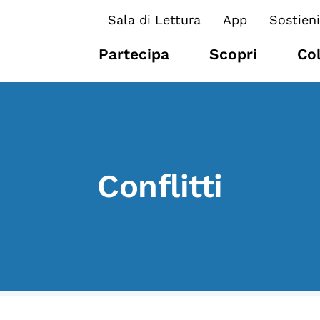
Sala di Lettura
App
Sostieni
Partecipa
Scopri
Co
I CONTENUTI
O
Conflitti
Osservatori di ricerca
At
Progetti Nazionali
P
Progetti Internazionali
U
Pubblicazioni
Cl
Storie di Resistenza, ottant’anni
M