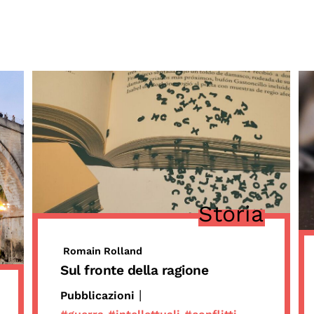
dopo
Calendario civile
Elezioni dal mondo
Podcast
Storia
Romain Rolland
Sul fronte della ragione
|
Pubblicazioni