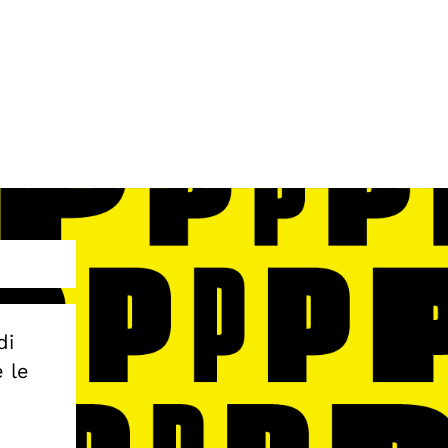
di
e le