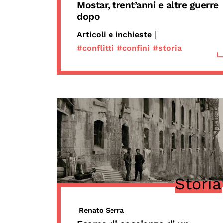
Mostar, trent’anni e altre guerre
dopo
|
Articoli e inchieste
#conflitti
#confini
#storia
Storia
Renato Serra