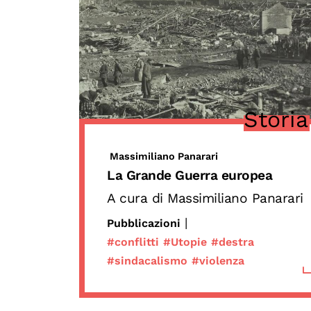
Storia
Massimiliano Panarari
La Grande Guerra europea
A cura di Massimiliano Panarari
|
Pubblicazioni
#conflitti
#Utopie
#destra
#sindacalismo
#violenza