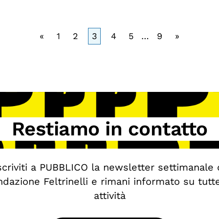
«
1
2
3
4
5
…
9
»
Restiamo in contatto
scriviti a PUBBLICO la newsletter settimanale 
dazione Feltrinelli e rimani informato su tutt
attività