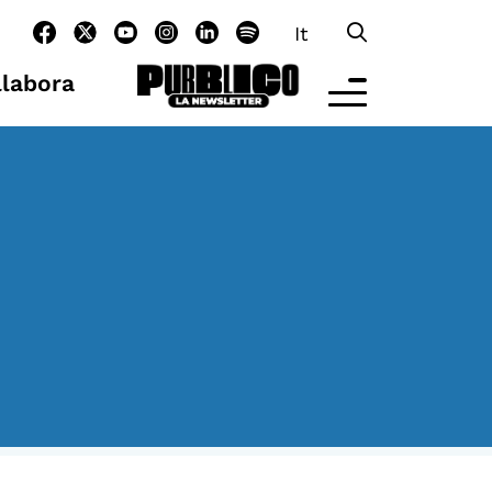
It
llabora
LTRE LA SCUOLA
tività per bambine e bambini
rogrammi per le scuole
nder25
assici del Pensiero Politico
aster e Executive Program