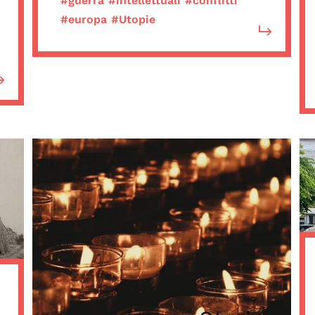
#guerra
#intellettuali
#conflitti
#europa
#Utopie