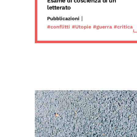
Esame di coscienza di un
letterato
|
Pubblicazioni
#conflitti
#Utopie
#guerra
#critica