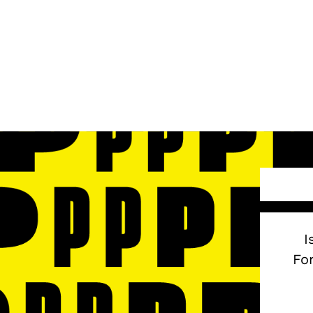
I
Fon