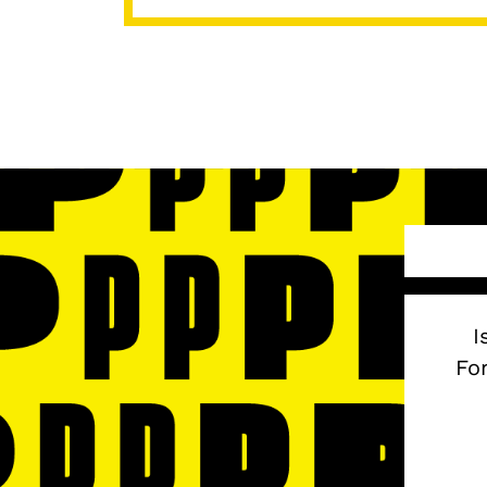
I
Fon