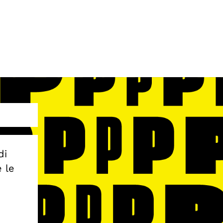
di
e le