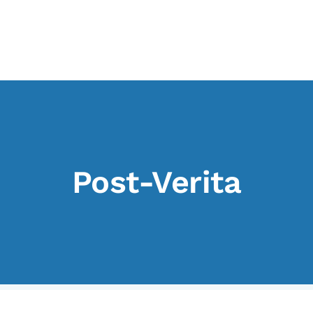
I CONTENUTI
O
Osservatori di ricerca
At
Progetti Nazionali
P
Progetti Internazionali
U
Post-Verita
Pubblicazioni
Cl
Storie di Resistenza, ottant’anni
M
dopo
Calendario civile
Elezioni dal mondo
Podcast