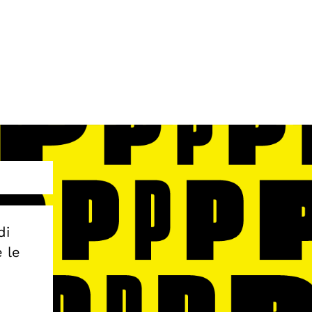
di
e le