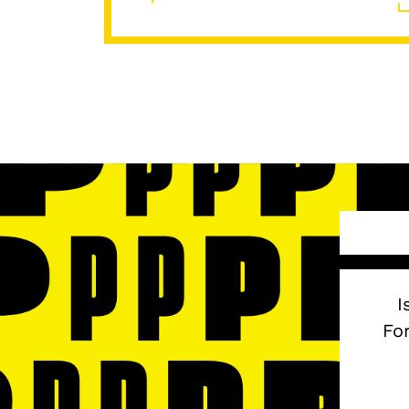
I
Fon