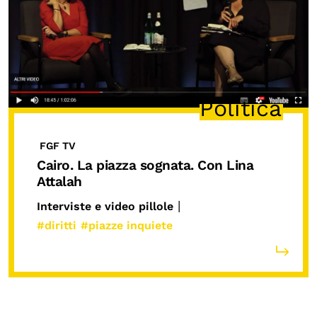
Biblioteca
Mostre digitali
I CONTENUTI
Politica
Osservatori di ricerca
Progetti Nazionali
FGF TV
Progetti Internazionali
Cairo. La piazza sognata. Con Lina
Attalah
Pubblicazioni
|
Interviste e video pillole
Storie di Resistenza, ottant’anni dopo
#diritti
#piazze inquiete
Calendario civile
Elezioni dal mondo
Podcast