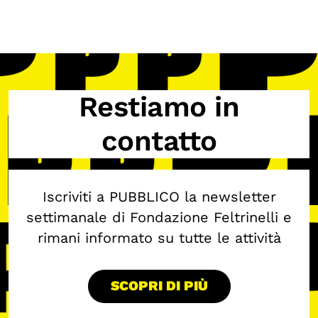
OLTRE LA SCUOLA
Attività per bambine e bambini
Programmi per le scuole
Under25
Restiamo in
Classici del Pensiero Politico
contatto
Master e Executive Program
Iscriviti a PUBBLICO la newsletter
settimanale di Fondazione Feltrinelli e
rimani informato su tutte le attività
SCOPRI DI PIÙ