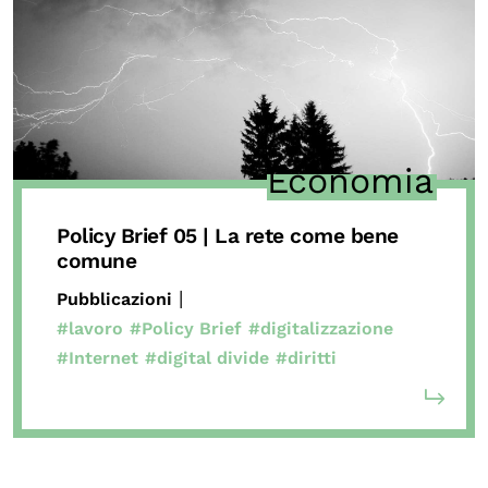
Chi siamo
Persone
Archivio
Archivi del presente
Biblioteca
Economia
Mostre digitali
Policy Brief 05 | La rete come bene
comune
I CONTENUTI
|
Pubblicazioni
Osservatori di ricerca
#lavoro
#Policy Brief
#digitalizzazione
Progetti Nazionali
#Internet
#digital divide
#diritti
Progetti Internazionali
Pubblicazioni
Storie di Resistenza, ottant’anni dopo