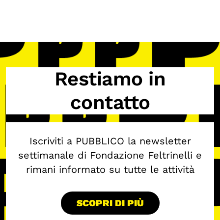
Calendario civile
Elezioni dal mondo
Podcast
Restiamo in
OLTRE LA SCUOLA
Attività per bambine e bambini
contatto
Programmi per le scuole
Under25
Iscriviti a PUBBLICO la newsletter
Classici del Pensiero Politico
settimanale di Fondazione Feltrinelli e
Master e Executive Program
rimani informato su tutte le attività
SCOPRI DI PIÙ