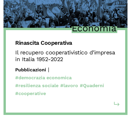
OLTRE LA SCUOLA
Attività per bambine e bambini
Economia
Programmi per le scuole
Under25
Rinascita Cooperativa
Classici del Pensiero Politico
Il recupero cooperativistico d’impresa
in Italia 1952-2022
Master e Executive Program
|
Pubblicazioni
#democrazia economica
#resilienza sociale
#lavoro
#Quaderni
#cooperative