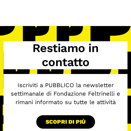
Calendario civile
Elezioni dal mondo
Podcast
Restiamo in
OLTRE LA SCUOLA
Attività per bambine e bambini
contatto
Programmi per le scuole
Under25
Iscriviti a PUBBLICO la newsletter
Classici del Pensiero Politico
settimanale di Fondazione Feltrinelli e
Master e Executive Program
rimani informato su tutte le attività
SCOPRI DI PIÙ