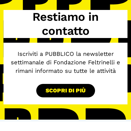
OLTRE LA SCUOLA
Restiamo in
Attività per bambine e bambini
contatto
Programmi per le scuole
Under25
Classici del Pensiero Politico
Iscriviti a PUBBLICO la newsletter
Master e Executive Program
settimanale di Fondazione Feltrinelli e
rimani informato su tutte le attività
SCOPRI DI PIÙ