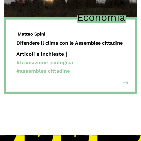
Biblioteca
Economia
Mostre digitali
Matteo Spini
I CONTENUTI
Difendere il clima con le Assemblee cittadine
Osservatori di ricerca
|
Articoli e inchieste
Progetti Nazionali
#transizione ecologica
#assemblee cittadine
Progetti Internazionali
Pubblicazioni
Storie di Resistenza, ottant’anni dopo
Calendario civile
Elezioni dal mondo
Podcast