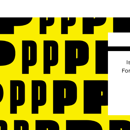
I
Fon