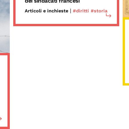
dei sindacati francesi
|
Articoli e inchieste
#diritti
#storia