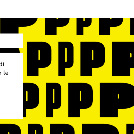
di
e le